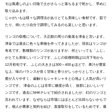
モは風通しのよい日陰で土がさらっと落ちるまで乾かし、早めに
取り込みます。
じゃがいもは様々な調理法がありとても美味しい食材です。茹で
たり、焼いたり自分で調理してみるのも楽しいと思います。
リンゴの収穫について。大正館の周りの集落を津金と言います。
津金では過去に色々な果物を作ってきましたが、現在はリンゴが
有名です。数種類のリンゴがありますが、何といっても「ふじ」
がとても美味しいリンゴです。ふじの収穫時期は11月下旬から
12月初旬です。 ふじの大きさは300～400ｇほどで、果汁が豊富
な上、味のバランスが良く甘味と香りがしっかりとしています。
蜜が入りやすく、歯触りもシャキシャキと心地よく人気が高いリ
ンゴです。 津金のふじは非常に糖度が高く、抜群においしいリ
ンゴです。過去にNHKテレビで紹介されましたが、幻のリンゴと
言われています。なぜならば市場にはほとんど出回らないからで
す。個人が農家と契約を結び、直接取引をしているためです。最