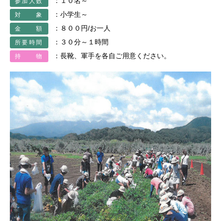
：１０名～
参加人数
：小学生～
対 象
：８００円/お一人
金 額
：３０分～１時間
所要時間
：長靴、軍手を各自ご用意ください。
持 物