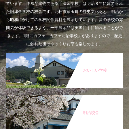
ています。洋風な建物である「津金学校」は明治８年に建てられ
た旧津金学校の校舎です。北杜市須玉町の歴史文化財と、明治か
ら昭和にかけての学校関係資料を展示しています。昔の学校の雰
囲気が体験できるよう、一部展示品は実際に手に触れることがで
きます。1階にカフェ「カフェ明治学校」がありますので、歴史
に触れた後はゆっくりお茶も楽しめます。
おいしい学校
明治校舎