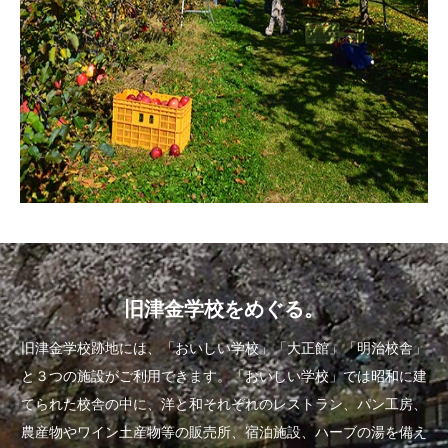
旧津金学校をめぐる。
旧津金学校跡地には、「おいしい学校」「大正館」「明治校舎」
と３つの施設がご利用できます。「おいしい学校」では昭和に建
てられた校舎の中に、洋と和それぞれのレストラン、パン工房、
農産物やワイン土産物等の販売所、宿泊施設、ハーブの湯を備え